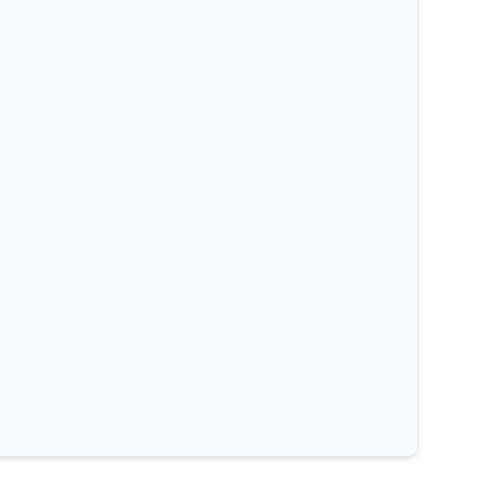
%
%
%
%