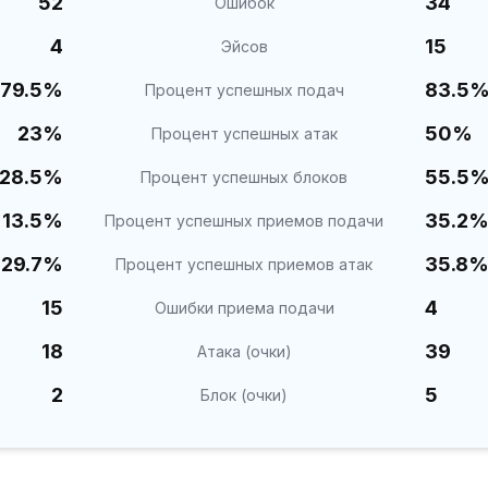
52
34
Ошибок
4
15
Эйсов
79.5%
83.5
Процент успешных подач
23%
50%
Процент успешных атак
28.5%
55.5
Процент успешных блоков
13.5%
35.2
Процент успешных приемов подачи
29.7%
35.8
Процент успешных приемов атак
15
4
Ошибки приема подачи
18
39
Атака (очки)
2
5
Блок (очки)