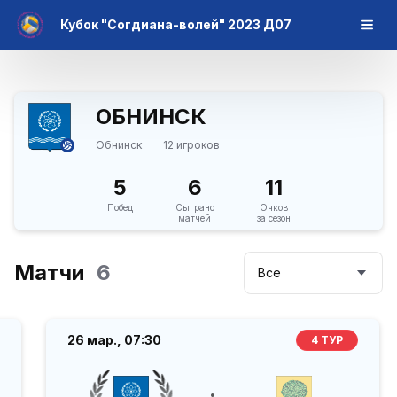
Кубок "Согдиана-волей" 2023 Д07
ОБНИНСК
Обнинск
12 игроков
5
6
11
Побед
Сыграно
Очков
матчей
за сезон
Матчи
6
Все
26 мар.,
07:30
4 ТУР
: