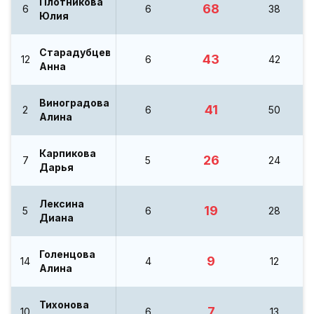
Плотникова
68
6
6
38
Юлия
Старадубцева
43
12
6
42
Анна
Виноградова
41
2
6
50
Алина
Карпикова
26
7
5
24
Дарья
Лексина
19
5
6
28
Диана
Голенцова
9
14
4
12
Алина
Тихонова
7
10
6
13