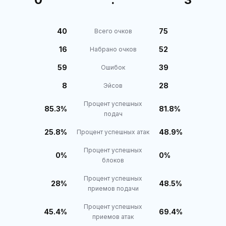
40
75
Всего очков
16
52
Набрано очков
59
39
Ошибок
8
28
Эйсов
Процент успешных
85.3%
81.8%
подач
25.8%
48.9%
Процент успешных атак
Процент успешных
0%
0%
блоков
Процент успешных
28%
48.5%
приемов подачи
Процент успешных
45.4%
69.4%
приемов атак