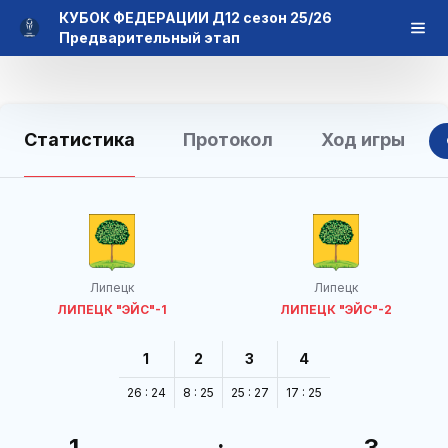
КУБОК ФЕДЕРАЦИИ Д12 сезон 25/26
Предварительный этап
Статистика
Протокол
Ход игры
Липецк
Липецк
ЛИПЕЦК "ЭЙС"-1
ЛИПЕЦК "ЭЙС"-2
1
2
3
4
26 : 24
8 : 25
25 : 27
17 : 25
1
:
3