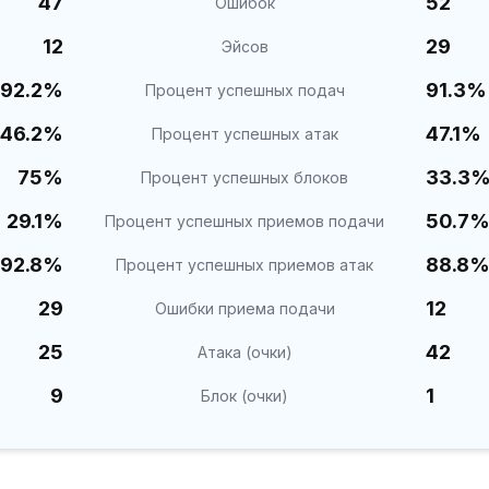
47
52
Ошибок
12
29
Эйсов
92.2%
91.3%
Процент успешных подач
46.2%
47.1%
Процент успешных атак
75%
33.3
Процент успешных блоков
29.1%
50.7
Процент успешных приемов подачи
92.8%
88.8
Процент успешных приемов атак
29
12
Ошибки приема подачи
25
42
Атака (очки)
9
1
Блок (очки)