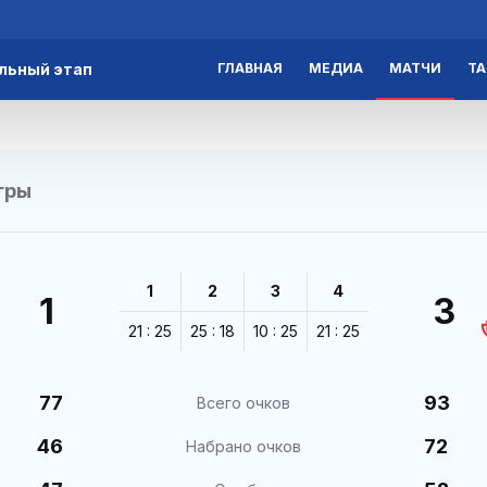
льный этап
ГЛАВНАЯ
МЕДИА
МАТЧИ
Т
гры
1
2
3
4
1
3
21 : 25
25 : 18
10 : 25
21 : 25
77
93
Всего очков
46
72
Набрано очков