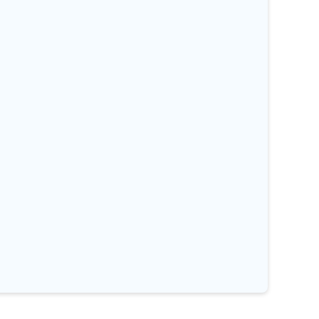
%
%
%