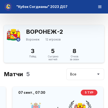
"Кубок Согдианы" 2023 Д07
ВОРОНЕЖ-2
Воронеж
12 игроков
3
5
8
Побед
Сыграно
Очков
матчей
за сезон
Матчи
5
Все
07 сент.,
07:30
5 ТУР
: