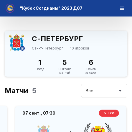
"Кубок Согдианы" 2023 Д07
С-ПЕТЕРБУРГ
Санкт-Петербург
10 игроков
1
5
6
Побед
Сыграно
Очков
матчей
за сезон
Матчи
5
Все
07 сент.,
07:30
5 ТУР
: