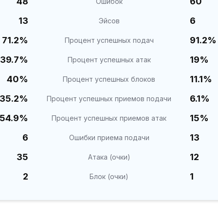
48
60
Ошибок
13
6
Эйсов
71.2%
91.2%
Процент успешных подач
39.7%
19%
Процент успешных атак
40%
11.1%
Процент успешных блоков
35.2%
6.1%
Процент успешных приемов подачи
54.9%
15%
Процент успешных приемов атак
6
13
Ошибки приема подачи
35
12
Атака (очки)
2
1
Блок (очки)