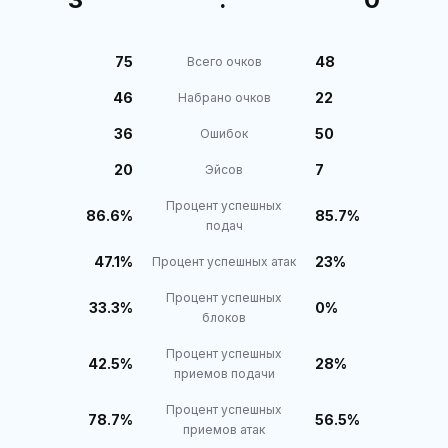
75
48
Всего очков
46
22
Набрано очков
36
50
Ошибок
20
7
Эйсов
Процент успешных
86.6%
85.7%
подач
47.1%
23%
Процент успешных атак
Процент успешных
33.3%
0%
блоков
Процент успешных
42.5%
28%
приемов подачи
Процент успешных
78.7%
56.5%
приемов атак