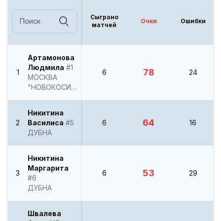
Сыграно
Очки
Ошибки
матчей
Артамонова
Людмила
#1
78
1
6
24
МОСКВА
"НОВОКОСИНО"
Никитина
64
2
Василиса
#5
6
16
ДУБНА
Никитина
Маргарита
53
3
6
29
#6
ДУБНА
Швалева