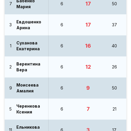
Бабенко
17
7
6
50
Мария
Евдошенко
17
3
6
37
Арина
Суханова
16
1
6
40
Екатерина
Вереитина
12
2
6
26
Вера
Моисеева
9
9
6
50
Амалия
Черенкова
7
5
6
21
Ксения
Ельникова
3
11
6
17