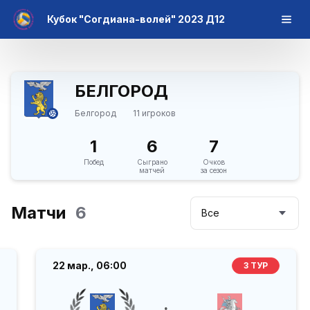
Кубок "Согдиана-волей" 2023 Д12
БЕЛГОРОД
Белгород
11 игроков
1
6
7
Побед
Сыграно
Очков
матчей
за сезон
Матчи
6
Все
22 мар.,
06:00
3 ТУР
: