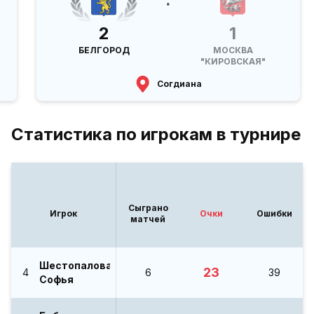
2
1
БЕЛГОРОД
МОСКВА
"КИРОВСКАЯ"
Согдиана
Статистика по игрокам в турнире
Сыграно
Игрок
Очки
Ошибки
матчей
Шестопалова
23
4
6
39
Софья