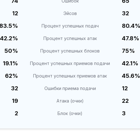
74
65
Ошибок
12
32
Эйсов
83.5%
80.4
Процент успешных подач
42.2%
47.8%
Процент успешных атак
50%
75%
Процент успешных блоков
19.1%
42.1%
Процент успешных приемов подачи
62%
45.6
Процент успешных приемов атак
32
12
Ошибки приема подачи
19
22
Атака (очки)
2
3
Блок (очки)