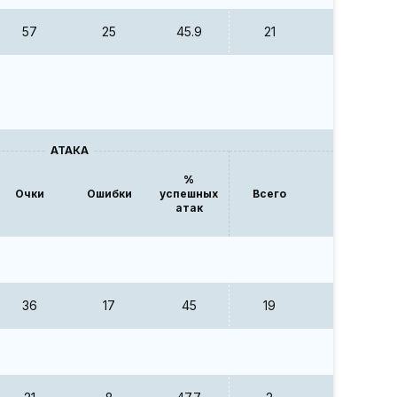
57
25
45.9
21
12
АТАКА
БЛ
%
Очки
Ошибки
успешных
Всего
Очки
атак
36
17
45
19
11