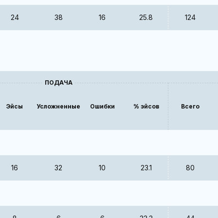
24
38
16
25.8
124
ПОДАЧА
Эйсы
Усложненные
Ошибки
% эйсов
Всего
16
32
10
23.1
80