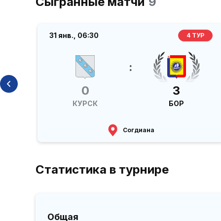
Сыгранные матчи
9
31 янв.,
06:30
Р
4 ТУР
:
0
3
КУРСК
БОР
Согдиана
Статистика в турнире
Общая