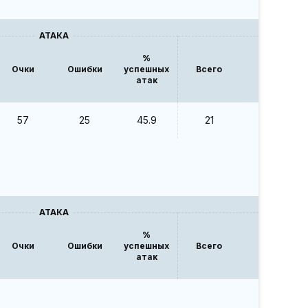
АТАКА
БЛ
%
Очки
Ошибки
успешных
Всего
Очки
атак
57
25
45.9
21
12
АТАКА
БЛ
%
Очки
Ошибки
успешных
Всего
Очки
атак