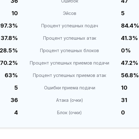
36
47
Ошибок
10
5
Эйсов
97.3%
84.4
Процент успешных подач
37.8%
41.3%
Процент успешных атак
28.5%
0%
Процент успешных блоков
70.2%
47.2%
Процент успешных приемов подачи
63%
56.8%
Процент успешных приемов атак
5
10
Ошибки приема подачи
36
31
Атака (очки)
4
0
Блок (очки)