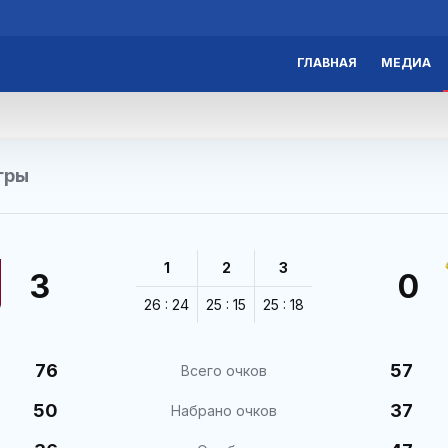
ГЛАВНАЯ
МЕДИА
гры
1
2
3
3
0
26 : 24
25 : 15
25 : 18
76
57
Всего очков
50
37
Набрано очков