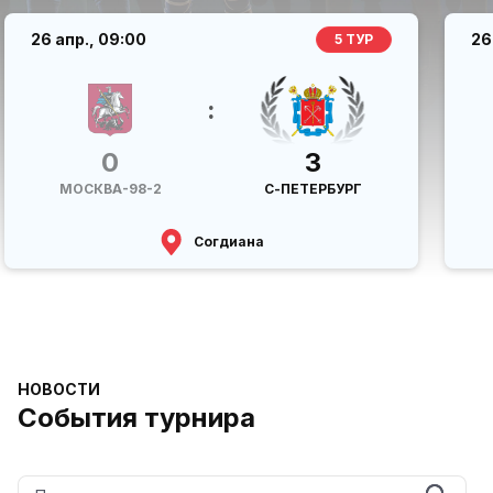
26 апр.,
09:00
26
5 ТУР
:
0
3
МОСКВА-98-2
С-ПЕТЕРБУРГ
Согдиана
НОВОСТИ
События турнира