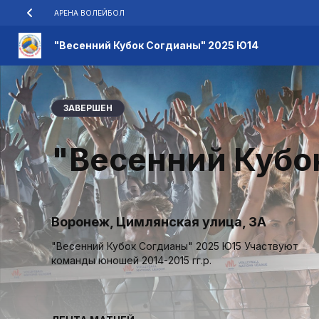
АРЕНА ВОЛЕЙБОЛ
"Весенний Кубок Согдианы" 2025 Ю14
ЗАВЕРШЕН
"Весенний Кубо
Воронеж, Цимлянская улица, 3А
"Весенний Кубок Согдианы" 2025 Ю15 Участвуют
команды юношей 2014-2015 гг.р.