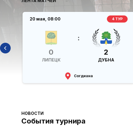
ЛЕНТА МАТЧЕЙ
20 мая,
08:00
Р
4 ТУР
:
0
2
ЛИПЕЦК
ДУБНА
Согдиана
НОВОСТИ
События турнира