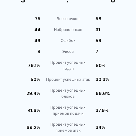
75
58
Всего очков
44
31
Набрано очков
46
59
Ошибок
8
7
Эйсов
Процент успешных
79.1%
80%
подач
50%
30.3%
Процент успешных атак
Процент успешных
29.4%
66.6%
блоков
Процент успешных
41.6%
37.9%
приемов подачи
Процент успешных
69.2%
34%
приемов атак