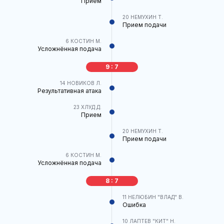
Прием
20
НЕМУХИН Т.
Прием подачи
6
КОСТИН М.
Усложнённая подача
9 : 7
14
НОВИКОВ Л.
Результативная атака
23
ХЛУД Д.
Прием
20
НЕМУХИН Т.
Прием подачи
6
КОСТИН М.
Усложнённая подача
8 : 7
11
НЕЛЮБИН "ВЛАД" В.
Ошибка
10
ЛАПТЕВ "КИТ" Н.