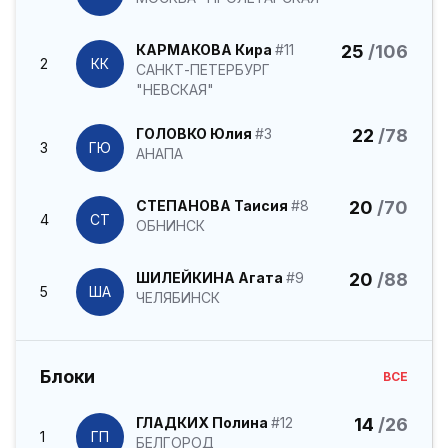
КАРМАКОВА Кира
#11
25
/106
2
КК
САНКТ-ПЕТЕРБУРГ
"НЕВСКАЯ"
ГОЛОВКО Юлия
#3
22
/78
3
ГЮ
АНАПА
СТЕПАНОВА Таисия
#8
20
/70
4
СТ
ОБНИНСК
ШИЛЕЙКИНА Агата
#9
20
/88
5
ША
ЧЕЛЯБИНСК
Блоки
ВСЕ
ГЛАДКИХ Полина
#12
14
/26
1
ГП
БЕЛГОРОД