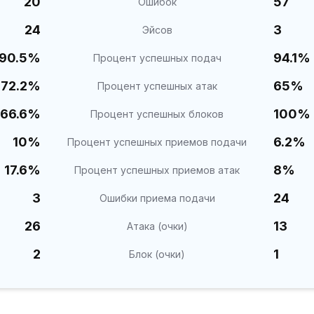
20
57
Ошибок
24
3
Эйсов
90.5%
94.1%
Процент успешных подач
72.2%
65%
Процент успешных атак
66.6%
100%
Процент успешных блоков
10%
6.2%
Процент успешных приемов подачи
17.6%
8%
Процент успешных приемов атак
3
24
Ошибки приема подачи
26
13
Атака (очки)
2
1
Блок (очки)