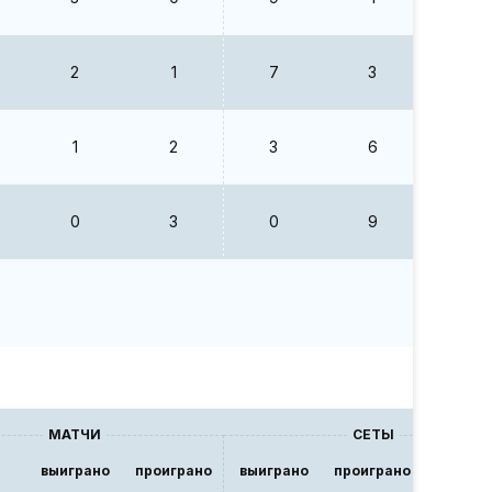
2
1
7
3
2.33
1
2
3
6
0.5
0
3
0
9
0
МАТЧИ
СЕТЫ
выиграно
проиграно
выиграно
проиграно
В/П