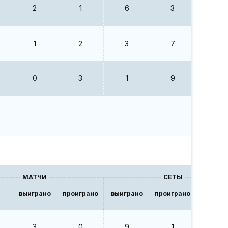
2
1
6
3
2
1
2
3
7
0.43
0
3
1
9
0.11
МАТЧИ
СЕТЫ
выиграно
проиграно
выиграно
проиграно
В/П
3
0
9
1
9