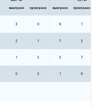
выиграно
проиграно
выиграно
проиграно
В/П
3
0
9
1
9
2
1
7
3
2.33
1
2
3
7
0.43
0
3
1
9
0.11