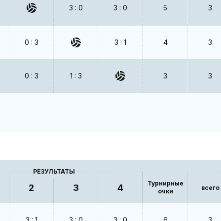
3 : 0
3 : 0
5
3
0 : 3
3 : 1
4
3
0 : 3
1 : 3
3
3
РЕЗУЛЬТАТЫ
Турнирные
2
3
4
всего
очки
3 : 1
3 : 0
3 : 0
6
3