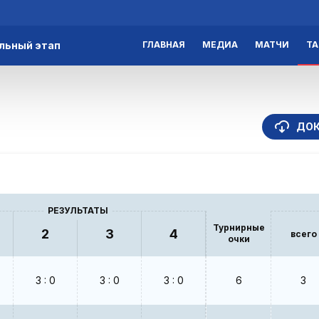
льный этап
ГЛАВНАЯ
МЕДИА
МАТЧИ
Т
ДО
РЕЗУЛЬТАТЫ
Турнирные
2
3
4
всего
очки
3 : 0
3 : 0
3 : 0
6
3