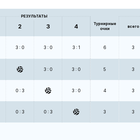
РЕЗУЛЬТАТЫ
Турнирные
2
3
4
всего
очки
3 : 0
3 : 0
3 : 1
6
3
3 : 0
3 : 0
5
3
0 : 3
3 : 0
4
3
0 : 3
0 : 3
3
3