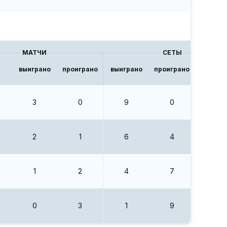
МАТЧИ
СЕТЫ
выиграно
проиграно
выиграно
проиграно
В/П
3
0
9
0
0
2
1
6
4
1.5
1
2
4
7
0.57
0
3
1
9
0.11