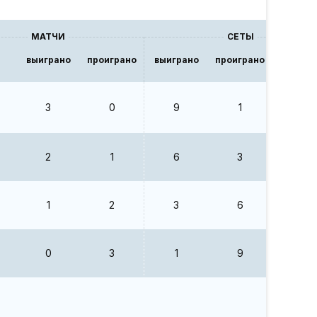
МАТЧИ
СЕТЫ
выиграно
проиграно
выиграно
проиграно
В/П
3
0
9
1
9
2
1
6
3
2
1
2
3
6
0.5
0
3
1
9
0.11