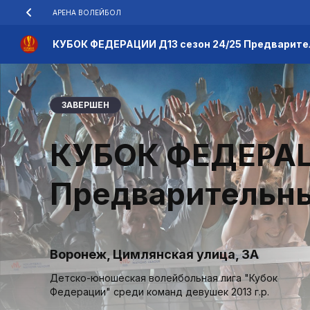
АРЕНА ВОЛЕЙБОЛ
КУБОК ФЕДЕРАЦИИ Д13 сезон 24/25 Предварите
ЗАВЕРШЕН
КУБОК ФЕДЕРАЦИ
Предварительны
Воронеж, Цимлянская улица, 3А
Детско-юношеская волейбольная лига "Кубок
Федерации" среди команд девушек 2013 г.р.