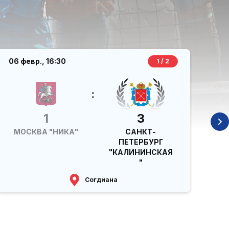
06 февр.,
16:30
06
1 / 2
:
1
3
МОСКВА "НИКА"
САНКТ-
ПЕТЕРБУРГ
"КАЛИНИНСКАЯ
"
Согдиана