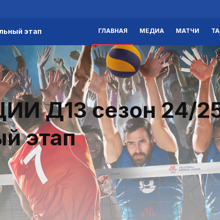
льный этап
ГЛАВНАЯ
МЕДИА
МАТЧИ
Т
И Д13 сезон 24/2
й этап